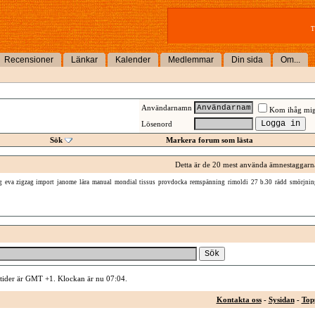
T
Recensioner
Länkar
Kalender
Medlemmar
Din sida
Om...
Användarnamn
Kom ihåg mi
Lösenord
Sök
Markera forum som lästa
Detta är de 20 mest använda ämnestaggarn
g
eva zigzag import
janome
lära
manual
mondial tissus
provdocka
remspänning
rimoldi 27 b.30
rädd
smörjnin
 tider är GMT +1. Klockan är nu
07:04
.
Kontakta oss
-
Sysidan
-
Top