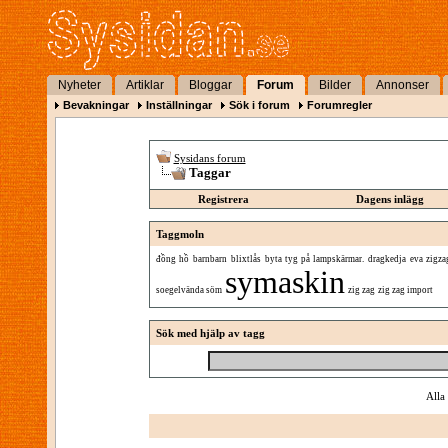
Nyheter
Artiklar
Bloggar
Forum
Bilder
Annonser
Bevakningar
Inställningar
Sök i forum
Forumregler
Sysidans forum
Taggar
Registrera
Dagens inlägg
Taggmoln
đồng hồ
barnbarn
blixtlås
byta tyg på lampskärmar.
dragkedja
eva zigza
symaskin
soegelvända söm
zig zag
zig zag import
Sök med hjälp av tagg
Alla