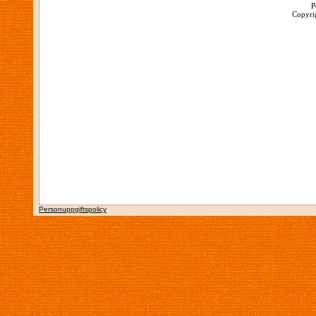
P
Copyrig
Personuppgiftspolicy