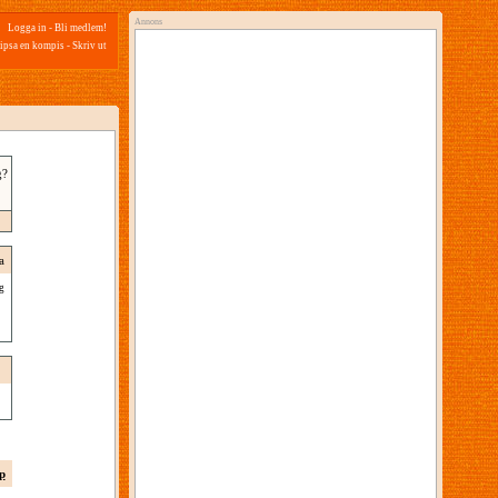
Annons
Logga in
-
Bli medlem!
ipsa en kompis
-
Skriv ut
g?
a
g
p