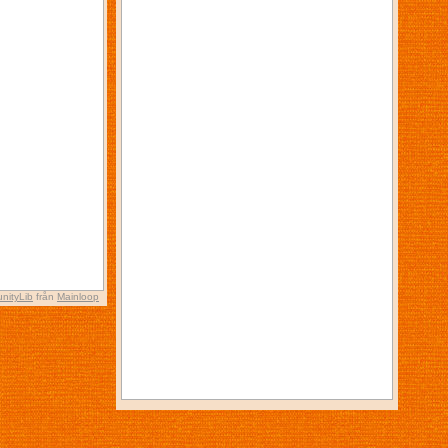
nityLib
från
Mainloop