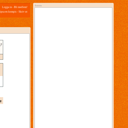
Annons
Logga in
-
Bli medlem!
ipsa en kompis
-
Skriv ut
g?
p