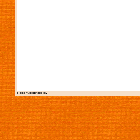
Personuppgiftspolicy