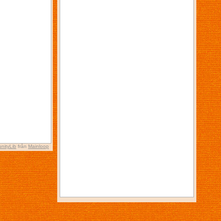
nityLib
från
Mainloop