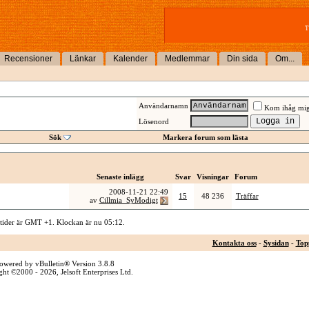
T
Recensioner
Länkar
Kalender
Medlemmar
Din sida
Om...
Användarnamn
Kom ihåg mi
Lösenord
Sök
Markera forum som lästa
Senaste inlägg
Svar
Visningar
Forum
2008-11-21
22:49
15
48 236
Träffar
av
Cillmia_SyModigt
 tider är GMT +1. Klockan är nu
05:12
.
Kontakta oss
-
Sysidan
-
Top
owered by vBulletin® Version 3.8.8
ht ©2000 - 2026, Jelsoft Enterprises Ltd.