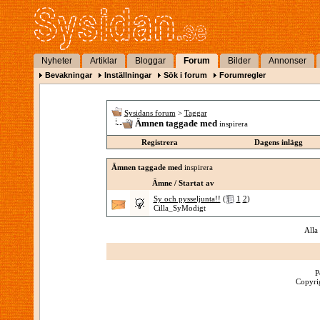
Nyheter
Artiklar
Bloggar
Forum
Bilder
Annonser
Bevakningar
Inställningar
Sök i forum
Forumregler
Sysidans forum
>
Taggar
Ämnen taggade med
inspirera
Registrera
Dagens inlägg
Ämnen taggade med
inspirera
Ämne / Startat av
Sy och pysseljunta!!
(
1
2
)
Cilla_SyModigt
Alla
P
Copyrig