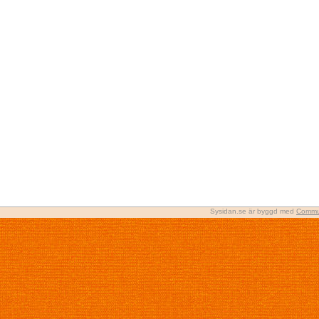
Sysidan.se är byggd med
Commu