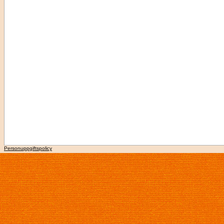
Personuppgiftspolicy