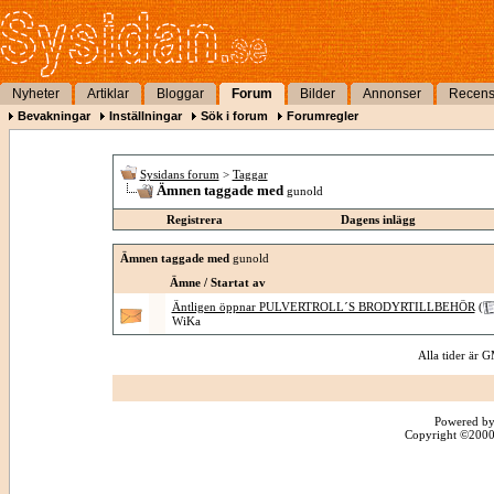
Nyheter
Artiklar
Bloggar
Forum
Bilder
Annonser
Recens
Bevakningar
Inställningar
Sök i forum
Forumregler
Sysidans forum
>
Taggar
Ämnen taggade med
gunold
Registrera
Dagens inlägg
Ämnen taggade med
gunold
Ämne / Startat av
Äntligen öppnar PULVERTROLL´S BRODYRTILLBEHÖR
(
WiKa
Alla tider är
Powered by
Copyright ©2000 -