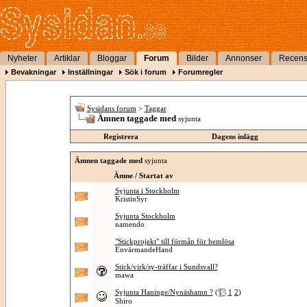
Nyheter
Artiklar
Bloggar
Forum
Bilder
Annonser
Recens
Bevakningar
Inställningar
Sök i forum
Forumregler
Sysidans forum
>
Taggar
Ämnen taggade med
syjunta
Registrera
Dagens inlägg
Ämnen taggade med
syjunta
Ämne / Startat av
Syjunta i Stockholm
KristinSyr
Syjunta Stockholm
namendo
"Stickprojekt" till förmån för hemlösa
EnvärmandeHand
Stick/virk/sy-träffar i Sundsvall?
mawa
Syjunta Haninge/Nynäshamn ?
(
1
2
)
Shiro