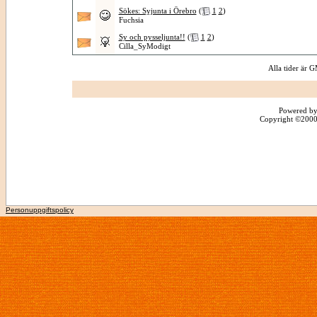
Sökes: Syjunta i Örebro
(
1
2
)
Fuchsia
Sy och pysseljunta!!
(
1
2
)
Cilla_SyModigt
Alla tider är
Powered by
Copyright ©2000 -
Personuppgiftspolicy