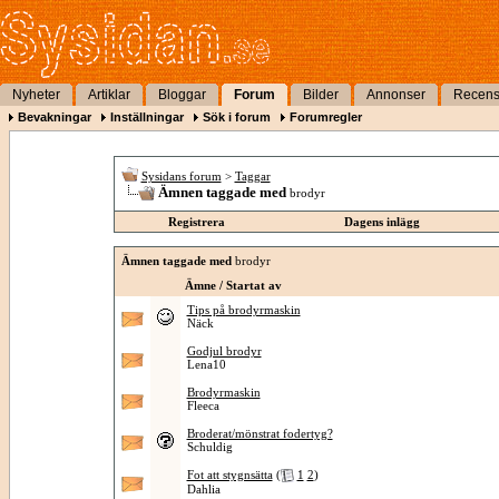
Nyheter
Artiklar
Bloggar
Forum
Bilder
Annonser
Recens
Bevakningar
Inställningar
Sök i forum
Forumregler
Sysidans forum
>
Taggar
Ämnen taggade med
brodyr
Registrera
Dagens inlägg
Ämnen taggade med
brodyr
Ämne / Startat av
Tips på brodyrmaskin
Näck
Godjul brodyr
Lena10
Brodyrmaskin
Fleeca
Broderat/mönstrat fodertyg?
Schuldig
Fot att stygnsätta
(
1
2
)
Dahlia