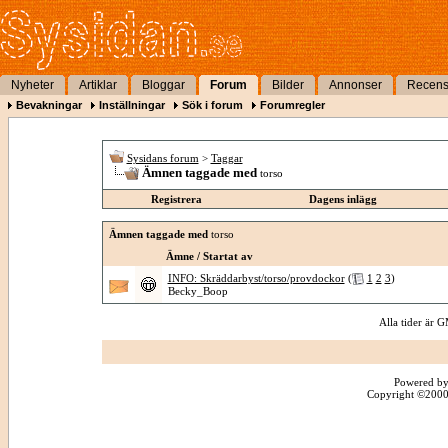
Nyheter
Artiklar
Bloggar
Forum
Bilder
Annonser
Recens
Bevakningar
Inställningar
Sök i forum
Forumregler
Sysidans forum
>
Taggar
Ämnen taggade med
torso
Registrera
Dagens inlägg
Ämnen taggade med
torso
Ämne / Startat av
INFO: Skräddarbyst/torso/provdockor
(
1
2
3
)
Becky_Boop
Alla tider är
Powered by
Copyright ©2000 -