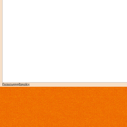
Personuppgiftspolicy