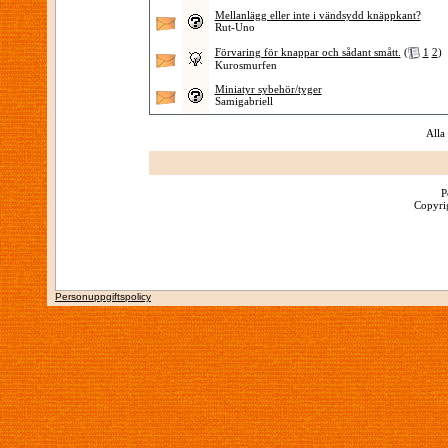
Mellanlägg eller inte i vändsydd knäppkant?
Rut-Uno
Förvaring för knappar och sådant smått.
(
1
2
)
Kurosmurfen
Miniatyr sybehör/tyger
Samigabriell
Alla
P
Copyrig
Personuppgiftspolicy