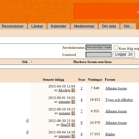
T
Recensioner
Länkar
Kalender
Medlemmar
Din sida
Om...
Användarnamn
Kom ihåg mi
Lösenord
Sök
Markera forum som lästa
Senaste inlägg
Svar
Visningar
Forum
2015-04-10
12:04
2
7 849
Allmänt forum
av
Akvileja
2013-09-01
10:03
4
18 853
Tyger och tillbehör
av
ninnami
2012-09-10
19:13
7
6 955
Allmänt forum
av
noname
2012-08-30
21:56
9
24 079
Allmänt forum
av
flisa78
2011-09-04
14:18
9
17 051
Kläder
av
ninnami