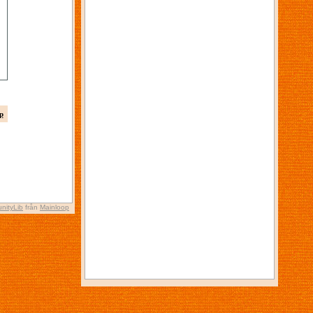
p
nityLib
från
Mainloop