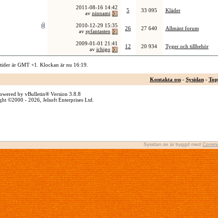
2011-08-16
14:42
5
33 095
Kläder
av
ninnami
2010-12-29
15:35
26
27 640
Allmänt forum
av
syfantasten
2009-01-01
21:41
12
20 934
Tyger och tillbehör
av
ichigo
 tider är GMT +1. Klockan är nu
16:19
.
Kontakta oss
-
Sysidan
-
Top
owered by vBulletin® Version 3.8.8
ht ©2000 - 2026, Jelsoft Enterprises Ltd.
Sysidan.se är byggd med
Commu