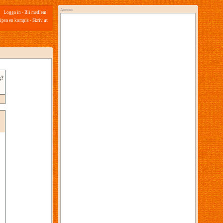
Annons
Logga in
-
Bli medlem!
ipsa en kompis
-
Skriv ut
g?