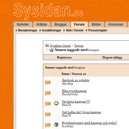
Nyheter
Artiklar
Bloggar
Forum
Bilder
Annonser
Bevakningar
Inställningar
Sök i forum
Forumregler
Sysidans forum
>
Taggar
Ämnen taggade med
knappar
Registrera
Dagens inlägg
Ämnen taggade med
knappar
Ämne / Startat av
Återbruk av sybehör
Akvileja
Hitta tryckknappar
HowlyOwly
Var köpa knappar???
flisa78
Vad kallas det? dyna knappar
flisa78
Ryggknäppning med knappar och öglor?
Scuffsan