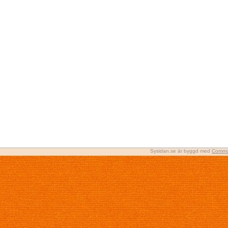
Sysidan.se är byggd med
Commu