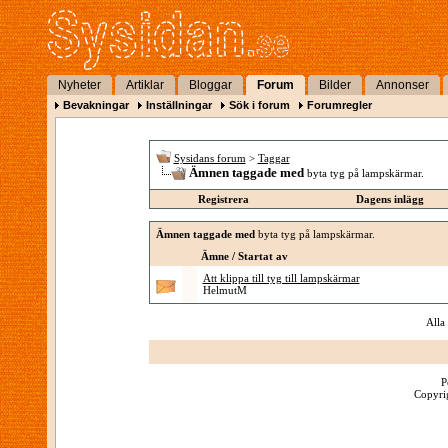
Nyheter
Artiklar
Bloggar
Forum
Bilder
Annonser
Bevakningar
Inställningar
Sök i forum
Forumregler
Sysidans forum
>
Taggar
Ämnen taggade med
byta tyg på lampskärmar.
Registrera
Dagens inlägg
Ämnen taggade med
byta tyg på lampskärmar.
Ämne / Startat av
Att klippa till tyg till lampskärmar
HelmutM
Alla
P
Copyrig