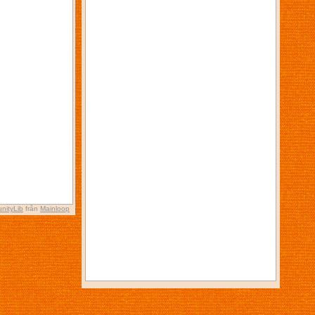
nityLib
från
Mainloop