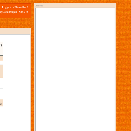
Annons
Logga in
-
Bli medlem!
ipsa en kompis
-
Skriv ut
g?
p