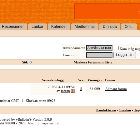
T
Recensioner
Länkar
Kalender
Medlemmar
Din sida
Om...
Användarnamn
Kom ihåg mi
Lösenord
Sök
Markera forum som lästa
Senaste inlägg
Svar
Visningar
Forum
2026-04-11
09:54
5
34 099
Allmänt forum
av
icecap
 tider är GMT +1. Klockan är nu
09:23
.
Kontakta oss
-
Sysidan
-
Top
owered by vBulletin® Version 3.8.8
ht ©2000 - 2026, Jelsoft Enterprises Ltd.