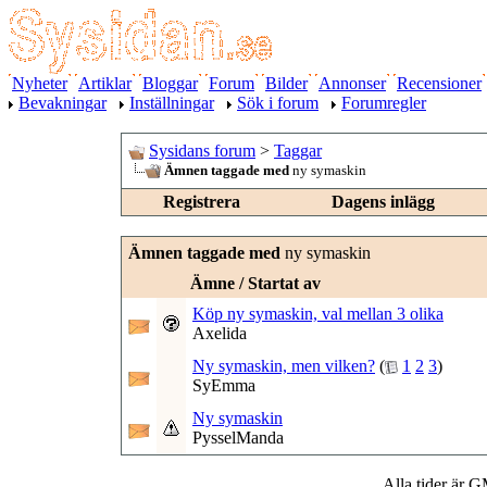
Nyheter
Artiklar
Bloggar
Forum
Bilder
Annonser
Recensioner
Bevakningar
Inställningar
Sök i forum
Forumregler
Sysidans forum
>
Taggar
Ämnen taggade med
ny symaskin
Registrera
Dagens inlägg
Ämnen taggade med
ny symaskin
Ämne / Startat av
Köp ny symaskin, val mellan 3 olika
Axelida
Ny symaskin, men vilken?
(
1
2
3
)
SyEmma
Ny symaskin
PysselManda
Alla tider är 