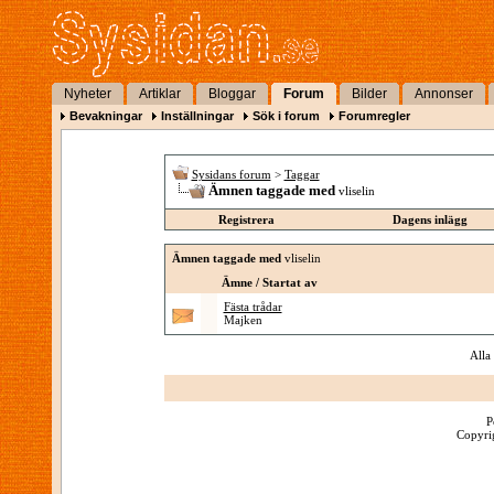
Nyheter
Artiklar
Bloggar
Forum
Bilder
Annonser
Bevakningar
Inställningar
Sök i forum
Forumregler
Sysidans forum
>
Taggar
Ämnen taggade med
vliselin
Registrera
Dagens inlägg
Ämnen taggade med
vliselin
Ämne / Startat av
Fästa trådar
Majken
Alla
P
Copyrig