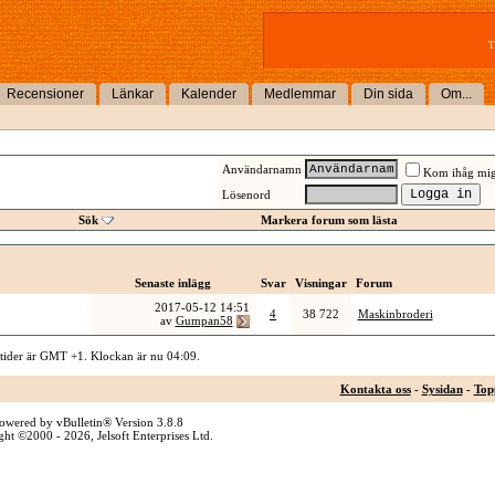
T
Recensioner
Länkar
Kalender
Medlemmar
Din sida
Om...
Användarnamn
Kom ihåg mi
Lösenord
Sök
Markera forum som lästa
Senaste inlägg
Svar
Visningar
Forum
2017-05-12
14:51
4
38 722
Maskinbroderi
av
Gumpan58
 tider är GMT +1. Klockan är nu
04:09
.
Kontakta oss
-
Sysidan
-
Top
owered by vBulletin® Version 3.8.8
ht ©2000 - 2026, Jelsoft Enterprises Ltd.