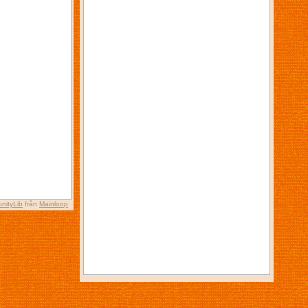
nityLib
från
Mainloop