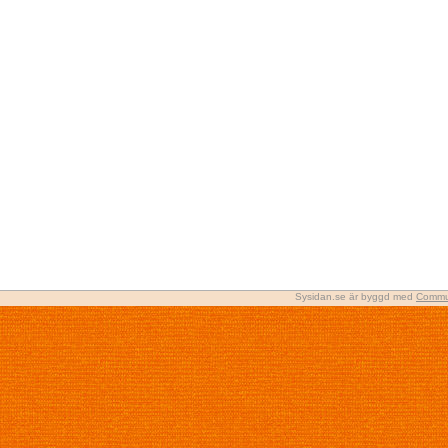
Sysidan.se är byggd med
Commu