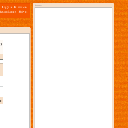
Annons
Logga in
-
Bli medlem!
ipsa en kompis
-
Skriv ut
g?
p