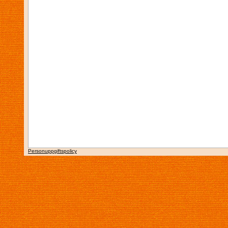
Personuppgiftspolicy