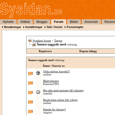
Nyheter
Artiklar
Bloggar
Forum
Bilder
Annonser
Recens
Bevakningar
Inställningar
Sök i forum
Forumregler
Sysidans forum
>
Taggar
Ämnen taggade med
virkning
Registrera
Dagens inlägg
Ämnen taggade med
virkning
Ämne / Startat av
Virka stolpar korrekt?!
undine
Bladvirkning
Katarina1991
Bra sida med mönster till virkning
usandin
Rundvirkat arbete blir vågigt
undine
Känsla för ökning?
ringnos