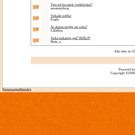
Tips på bra stick-/virkböcker?
annaisenberg
Virkade tofflor
Engla
Är denna möjlig att virka?
LillaHon
Virka trekantig sjal? HJÄLP!
Betta_n
Alla tider är
Powered by
Copyright ©2000 -
Personuppgiftspolicy