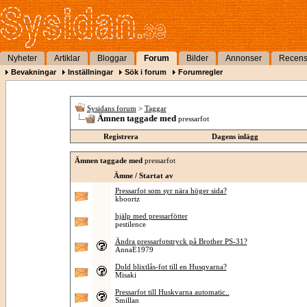
Nyheter
Artiklar
Bloggar
Forum
Bilder
Annonser
Recens
Bevakningar
Inställningar
Sök i forum
Forumregler
Sysidans forum
>
Taggar
Ämnen taggade med
pressarfot
Registrera
Dagens inlägg
Ämnen taggade med
pressarfot
Ämne / Startat av
Pressarfot som syr nära höger sida?
kboortz
hjälp med pressarfötter
pestilence
Ändra pressarfotstryck på Brother PS-31?
AnnaE1979
Dold blixtlås-fot till en Husqvarna?
Misaki
Pressarfot till Huskvarna automatic..
Smillan