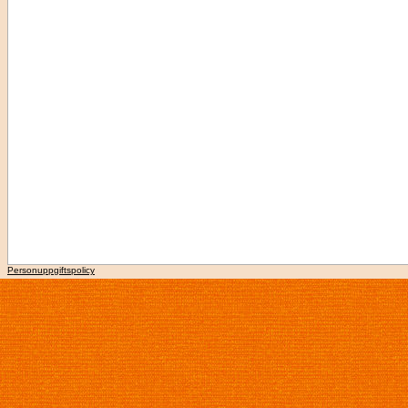
Personuppgiftspolicy