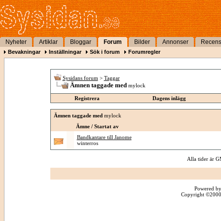
Nyheter
Artiklar
Bloggar
Forum
Bilder
Annonser
Recens
Bevakningar
Inställningar
Sök i forum
Forumregler
Sysidans forum
>
Taggar
Ämnen taggade med
mylock
Registrera
Dagens inlägg
Ämnen taggade med
mylock
Ämne / Startat av
Bandkantare till Janome
winterros
Alla tider är
Powered by
Copyright ©2000 -