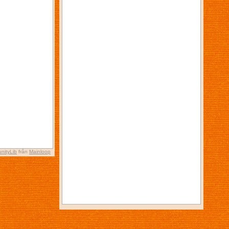
nityLib
från
Mainloop