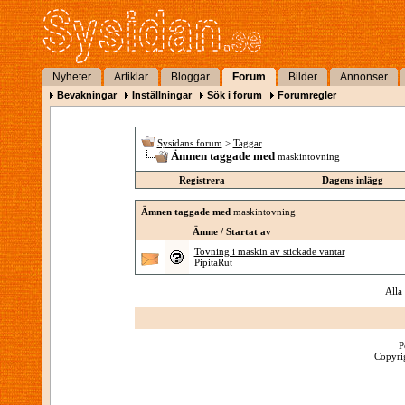
Nyheter
Artiklar
Bloggar
Forum
Bilder
Annonser
Bevakningar
Inställningar
Sök i forum
Forumregler
Sysidans forum
>
Taggar
Ämnen taggade med
maskintovning
Registrera
Dagens inlägg
Ämnen taggade med
maskintovning
Ämne / Startat av
Tovning i maskin av stickade vantar
PipitaRut
Alla
P
Copyrig