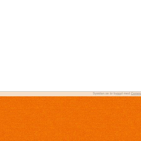
Sysidan.se är byggd med
Commu