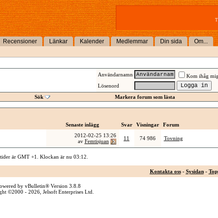
T
Recensioner
Länkar
Kalender
Medlemmar
Din sida
Om...
Användarnamn
Kom ihåg mi
Lösenord
Sök
Markera forum som lästa
Senaste inlägg
Svar
Visningar
Forum
2012-02-25
13:26
11
74 986
Tovning
av
Femtisjuan
 tider är GMT +1. Klockan är nu
03:12
.
Kontakta oss
-
Sysidan
-
Top
owered by vBulletin® Version 3.8.8
ht ©2000 - 2026, Jelsoft Enterprises Ltd.