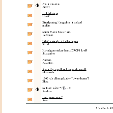
Kjol i Linlook?
Eitchy
Folkdräktstyg
kina65
Efterlysning Hängselkjol i stickat?
mollan
Sailor Moon Jupiter-kjol
Tygoman
"Rätt" sorts kjol till klänningen
SiriM
Har någon stickat denna DROPS-kjol?
Skavanken
Plastkjol
Kataplexi
Kjol - Tajt upptill och supervid nedtill
stinamedk
1800-tals allmogekläder/"Utvandrarna"?
Elina
Sy kjol i våder?
(
1
2
)
Kaldorei
Hur rynkar man?
Kesh
Alla tider är