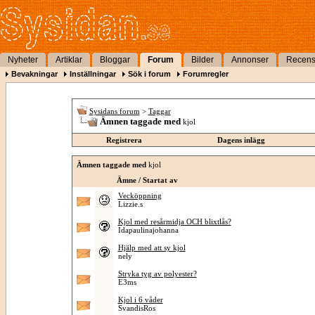
Nyheter
Artiklar
Bloggar
Forum
Bilder
Annonser
Recens
Bevakningar
Inställningar
Sök i forum
Forumregler
Sysidans forum
>
Taggar
Ämnen taggade med
kjol
Registrera
Dagens inlägg
Ämnen taggade med
kjol
Ämne / Startat av
Vecköppning
Lizzie.s
Kjol med resårmidja OCH blixtlås?
Idapaulinajohanna
Hjälp med att sy kjol
nely
Stryka tyg av polyester?
E3ms
Kjol i 6 våder
SvandisRos