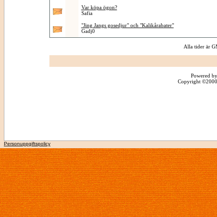
Var köpa ögon?
Safia
"Jing Jangs gosedjur" och "Kalikårabater"
Gadj0
Alla tider är
Powered by
Copyright ©2000 -
Personuppgiftspolicy