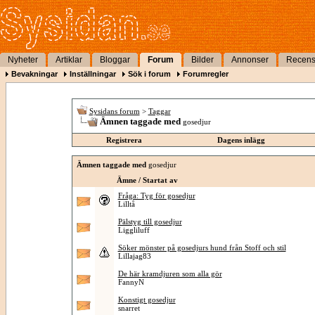
Nyheter
Artiklar
Bloggar
Forum
Bilder
Annonser
Recens
Bevakningar
Inställningar
Sök i forum
Forumregler
Sysidans forum
>
Taggar
Ämnen taggade med
gosedjur
Registrera
Dagens inlägg
Ämnen taggade med
gosedjur
Ämne / Startat av
Fråga: Tyg för gosedjur
Lilltå
Pälstyg till gosedjur
Liggliluff
Söker mönster på gosedjurs hund från Stoff och stil
Lillajag83
De här kramdjuren som alla gör
FannyN
Konstigt gosedjur
snarret