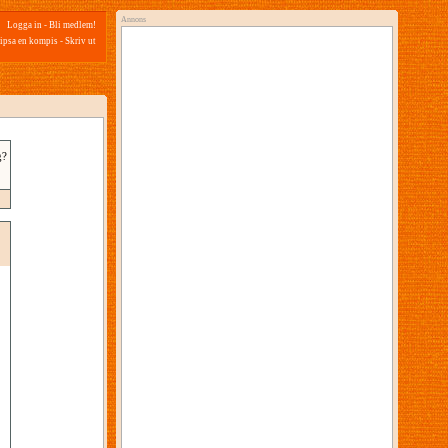
Annons
Logga in
-
Bli medlem!
ipsa en kompis
-
Skriv ut
g?