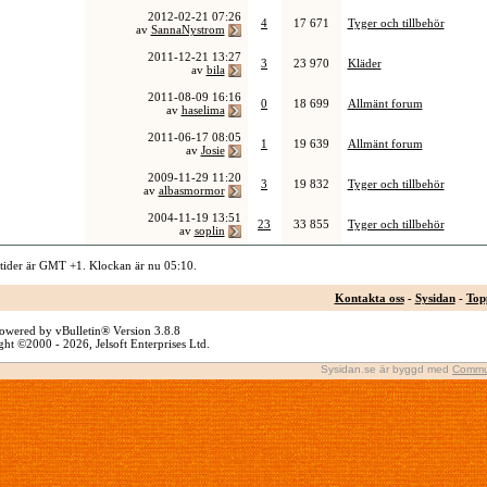
2012-02-21
07:26
4
17 671
Tyger och tillbehör
av
SannaNystrom
2011-12-21
13:27
3
23 970
Kläder
av
bila
2011-08-09
16:16
0
18 699
Allmänt forum
av
haselima
2011-06-17
08:05
1
19 639
Allmänt forum
av
Josie
2009-11-29
11:20
3
19 832
Tyger och tillbehör
av
albasmormor
2004-11-19
13:51
23
33 855
Tyger och tillbehör
av
soplin
 tider är GMT +1. Klockan är nu
05:10
.
Kontakta oss
-
Sysidan
-
Top
owered by vBulletin® Version 3.8.8
ht ©2000 - 2026, Jelsoft Enterprises Ltd.
Sysidan.se är byggd med
Commu