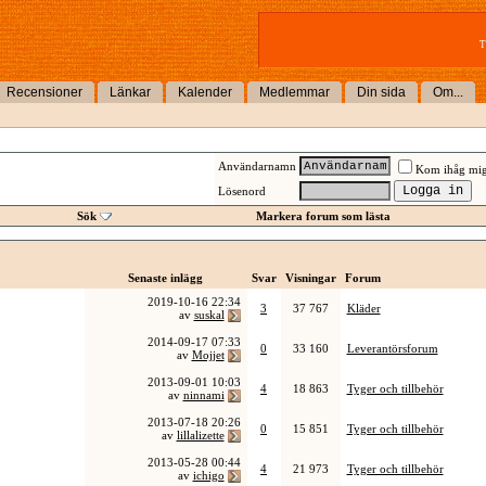
T
Recensioner
Länkar
Kalender
Medlemmar
Din sida
Om...
Användarnamn
Kom ihåg mi
Lösenord
Sök
Markera forum som lästa
Senaste inlägg
Svar
Visningar
Forum
2019-10-16
22:34
3
37 767
Kläder
av
suskal
2014-09-17
07:33
0
33 160
Leverantörsforum
av
Mojjet
2013-09-01
10:03
4
18 863
Tyger och tillbehör
av
ninnami
2013-07-18
20:26
0
15 851
Tyger och tillbehör
av
lillalizette
2013-05-28
00:44
4
21 973
Tyger och tillbehör
av
ichigo