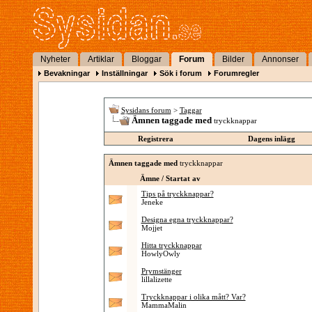
Nyheter
Artiklar
Bloggar
Forum
Bilder
Annonser
Bevakningar
Inställningar
Sök i forum
Forumregler
Sysidans forum
>
Taggar
Ämnen taggade med
tryckknappar
Registrera
Dagens inlägg
Ämnen taggade med
tryckknappar
Ämne / Startat av
Tips på tryckknappar?
Jeneke
Designa egna tryckknappar?
Mojjet
Hitta tryckknappar
HowlyOwly
Prymstänger
lillalizette
Tryckknappar i olika mått? Var?
MammaMalin