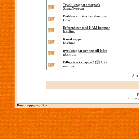
Tryckkknappar i storpack
SannaNystrom
Problem att fästa tryckknappar
Gola
Erfarenheter med KAM knappar
haselima
Kam-knappar
haselima
tryckknappar och tips till läder
glaskross
Billiga tryckknappar?
(
1
2
)
martina
Alla
P
Copyrig
Personuppgiftspolicy