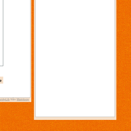
p
nityLib
från
Mainloop