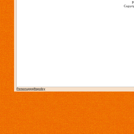
P
Copyrig
Personuppgiftspolicy