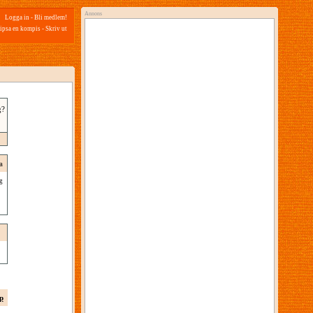
Annons
Logga in
-
Bli medlem!
ipsa en kompis
-
Skriv ut
g?
a
g
p