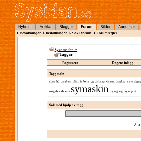
Nyheter
Artiklar
Bloggar
Forum
Bilder
Annonser
Bevakningar
Inställningar
Sök i forum
Forumregler
Sysidans forum
Taggar
Registrera
Dagens inlägg
Taggmoln
đồng hồ
barnbarn
blixtlås
byta tyg på lampskärmar.
dragkedja
eva zigza
symaskin
soegelvända söm
zig zag
zig zag import
Sök med hjälp av tagg
Alla