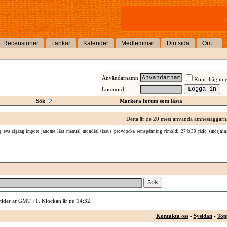
T
Recensioner
Länkar
Kalender
Medlemmar
Din sida
Om...
Användarnamn
Kom ihåg mi
Lösenord
Sök
Markera forum som lästa
Detta är de 20 mest använda ämnestaggarn
g
eva zigzag import
janome
lära
manual
mondial tissus
provdocka
remspänning
rimoldi 27 b.30
rädd
smörjnin
 tider är GMT +1. Klockan är nu
14:32
.
Kontakta oss
-
Sysidan
-
Top