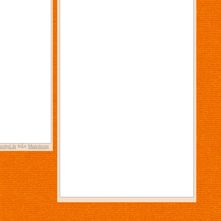
nityLib
från
Mainloop