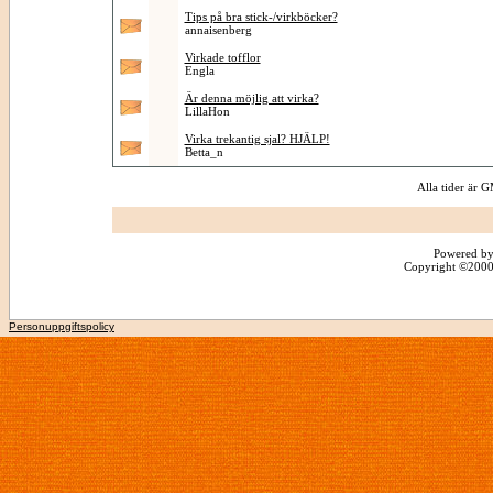
Tips på bra stick-/virkböcker?
annaisenberg
Virkade tofflor
Engla
Är denna möjlig att virka?
LillaHon
Virka trekantig sjal? HJÄLP!
Betta_n
Alla tider är
Powered by
Copyright ©2000 -
Personuppgiftspolicy