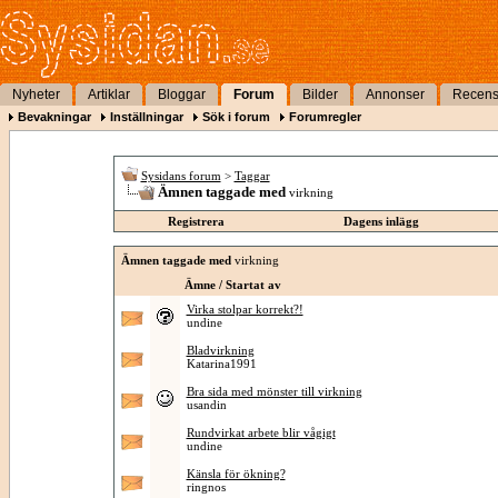
Nyheter
Artiklar
Bloggar
Forum
Bilder
Annonser
Recens
Bevakningar
Inställningar
Sök i forum
Forumregler
Sysidans forum
>
Taggar
Ämnen taggade med
virkning
Registrera
Dagens inlägg
Ämnen taggade med
virkning
Ämne / Startat av
Virka stolpar korrekt?!
undine
Bladvirkning
Katarina1991
Bra sida med mönster till virkning
usandin
Rundvirkat arbete blir vågigt
undine
Känsla för ökning?
ringnos