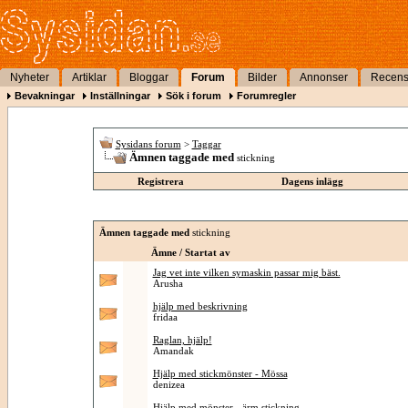
Nyheter
Artiklar
Bloggar
Forum
Bilder
Annonser
Recens
Bevakningar
Inställningar
Sök i forum
Forumregler
Sysidans forum
>
Taggar
Ämnen taggade med
stickning
Registrera
Dagens inlägg
Ämnen taggade med
stickning
Ämne / Startat av
Jag vet inte vilken symaskin passar mig bäst.
Arusha
hjälp med beskrivning
fridaa
Raglan, hjälp!
Amandak
Hjälp med stickmönster - Mössa
denizea
Hjälp med mönster - ärm stickning