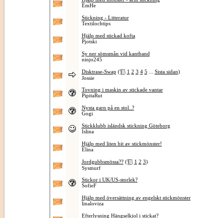
EmHe
Stickning - Litteratur
Textilochtips
Hjälp med stickad kofta
Pjotski
Sy ner sömsmån vid kantband
ninjo245
Disktrase-Swap
(
1
2
3
4
5
...
Sista sidan
)
Jossie
Tovning i maskin av stickade vantar
PipitaRut
Nysta garn på en stol..?
Gogi
Stickklubb isländsk stickning Göteborg
Islina
Hjälp med liten bit av stickmönster!
Elina
Jordgubbsmössa??
(
1
2
3
)
Sysmurf
Stickor i UK/US-storlek?
SofieF
Hjälp med översättning av engelskt stickmönster
linaloviza
Efterlysning Hängselkjol i stickat?