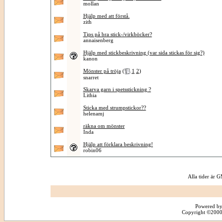
mollan
Hjälp med att förstå.
zith
Tips på bra stick-/virkböcker?
annaisenberg
Hjälp med stickbeskrivning (var sida stickas för sig?)
kanon
Mönster på tröja
(
1
2
)
snarret
Skarva garn i spetsstickning ?
Lithia
Sticka med strumpstickor??
helenamj
räkna om mönster
Inda
Hjälp att förklara beskrivning!
robin06
Alla tider är
Powered by
Copyright ©2000 -