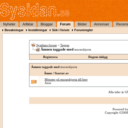
Nyheter
Artiklar
Bloggar
Forum
Bilder
Annonser
Recens
Bevakningar
Inställningar
Sök i forum
Forumregler
Sysidans forum
>
Taggar
Ämnen taggade med
murarskjorta
Registrera
Dagens inlägg
Ämnen taggade med
murarskjorta
Ämne / Startat av
Mönster på murarskjorta till herr
Anni
Alla tider är
Powered by
Copyright ©2000 -