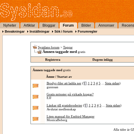
Nyheter
Artiklar
Bloggar
Forum
Bilder
Annonser
Recens
Bevakningar
Inställningar
Sök i forum
Forumregler
Sysidans forum
>
Taggar
Ämnen taggade med
gratis
Registrera
Dagens inlägg
Ämnen taggade med
gratis
Ämne / Startat av
Brodyr-filer att ladda ner
(
1
2
3
4
5
...
Sista sidan
)
gunnsan
Gratis mönster på virkade kragar?
EJJ
Länkar till gratisbroderier
(
1
2
3
4
5
...
Sista sidan
)
Avslutat medlemskap
Liten manual för Embird Manager
MonicaBoberg
Alla tider är