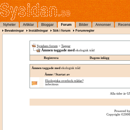
Nyheter
Artiklar
Bloggar
Forum
Bilder
Annonser
Recens
Bevakningar
Inställningar
Sök i forum
Forumregler
Sysidans forum
>
Taggar
Ämnen taggade med
ekologisk tråd
Registrera
Dagens inlägg
Ämnen taggade med
ekologisk tråd
Ämne / Startat av
Ekologiska overlock-trådar?
infectious
Alla tider är
Powered by
Copyright ©2000 -