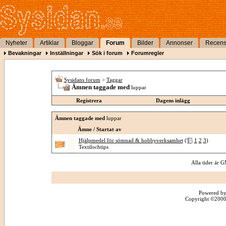
Nyheter
Artiklar
Bloggar
Forum
Bilder
Annonser
Recens
Bevakningar
Inställningar
Sök i forum
Forumregler
Sysidans forum
>
Taggar
Ämnen taggade med
luppar
Registrera
Dagens inlägg
Ämnen taggade med
luppar
Ämne / Startat av
Hjälpmedel för sömnad & hobbyverksamhet
(
1
2
3
)
Textilochtips
Alla tider är
Powered by
Copyright ©2000 -