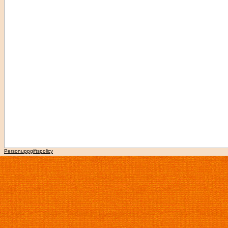
Personuppgiftspolicy