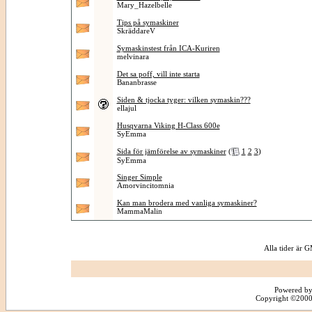
Mary_Hazelbelle
Tips på symaskiner
SkräddareV
Symaskinstest från ICA-Kuriren
melvinara
Det sa poff, vill inte starta
Bananbrasse
Siden & tjocka tyger: vilken symaskin???
ellajul
Husqvarna Viking H-Class 600e
SyEmma
Sida för jämförelse av symaskiner
(
1
2
3
)
SyEmma
Singer Simple
Amorvincitomnia
Kan man brodera med vanliga symaskiner?
MammaMalin
Alla tider är
Powered by
Copyright ©2000 -