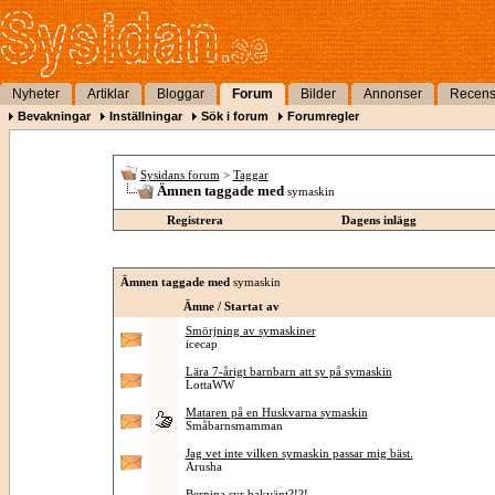
Nyheter
Artiklar
Bloggar
Forum
Bilder
Annonser
Recens
Bevakningar
Inställningar
Sök i forum
Forumregler
Sysidans forum
>
Taggar
Ämnen taggade med
symaskin
Registrera
Dagens inlägg
Ämnen taggade med
symaskin
Ämne / Startat av
Smörjning av symaskiner
icecap
Lära 7-årigt barnbarn att sy på symaskin
LottaWW
Mataren på en Huskvarna symaskin
Småbarnsmamman
Jag vet inte vilken symaskin passar mig bäst.
Arusha
Bernina syr bakvänt?!?!