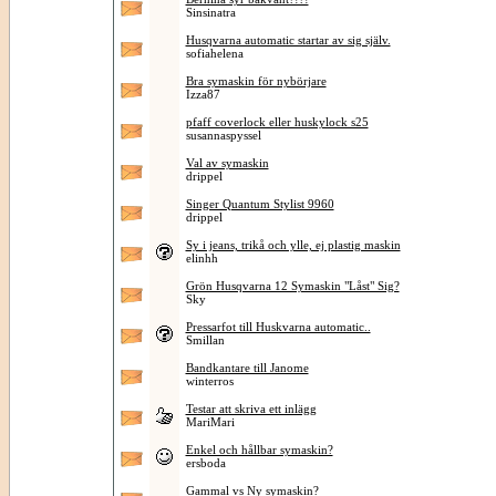
Sinsinatra
Husqvarna automatic startar av sig själv.
sofiahelena
Bra symaskin för nybörjare
Izza87
pfaff coverlock eller huskylock s25
susannaspyssel
Val av symaskin
drippel
Singer Quantum Stylist 9960
drippel
Sy i jeans, trikå och ylle, ej plastig maskin
elinhh
Grön Husqvarna 12 Symaskin "Låst" Sig?
Sky
Pressarfot till Huskvarna automatic..
Smillan
Bandkantare till Janome
winterros
Testar att skriva ett inlägg
MariMari
Enkel och hållbar symaskin?
ersboda
Gammal vs Ny symaskin?