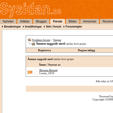
Nyheter
Artiklar
Bloggar
Forum
Bilder
Annonser
Recens
Bevakningar
Inställningar
Sök i forum
Forumregler
Sysidans forum
>
Taggar
Ämnen taggade med
ramlar bort grejer
Registrera
Dagens inlägg
Ämnen taggade med
ramlar bort grejer
Ämne / Startat av
Bernina Bernett
Lenita_2010
Alla tider är
Powered by
Copyright ©2000 -