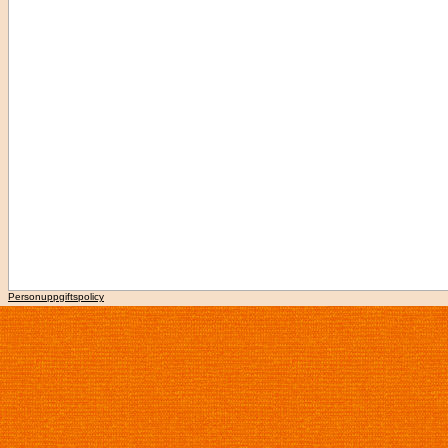
Personuppgiftspolicy