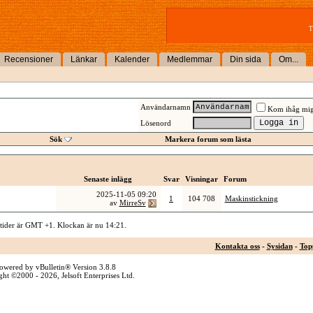
T
Recensioner
Länkar
Kalender
Medlemmar
Din sida
Om...
Användarnamn
Kom ihåg mi
Lösenord
Sök
Markera forum som lästa
Senaste inlägg
Svar
Visningar
Forum
2025-11-05
09:20
1
104 708
Maskinstickning
av
MirreSv
 tider är GMT +1. Klockan är nu
14:21
.
Kontakta oss
-
Sysidan
-
Top
owered by vBulletin® Version 3.8.8
ht ©2000 - 2026, Jelsoft Enterprises Ltd.