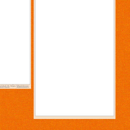
nityLib
från
Mainloop