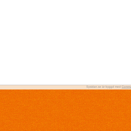
Sysidan.se är byggd med
Commu