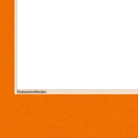
Personuppgiftspolicy