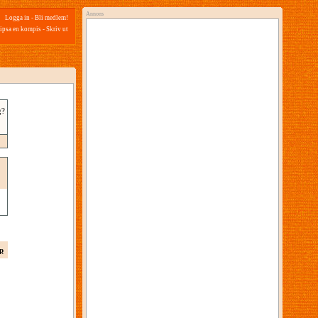
Annons
Logga in
-
Bli medlem!
ipsa en kompis
-
Skriv ut
g?
p