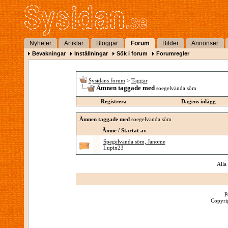
Nyheter
Artiklar
Bloggar
Forum
Bilder
Annonser
Bevakningar
Inställningar
Sök i forum
Forumregler
Sysidans forum
>
Taggar
Ämnen taggade med
soegelvända söm
Registrera
Dagens inlägg
Ämnen taggade med
soegelvända söm
Ämne / Startat av
Spegelvända söm, Janome
Lupin23
Alla
P
Copyrig