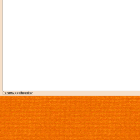
Personuppgiftspolicy