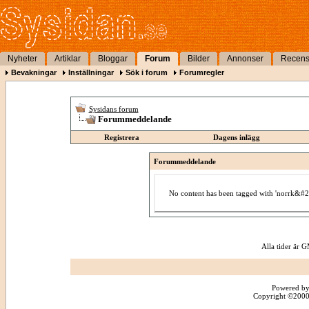
Nyheter
Artiklar
Bloggar
Forum
Bilder
Annonser
Recens
Bevakningar
Inställningar
Sök i forum
Forumregler
Sysidans forum
Forummeddelande
Registrera
Dagens inlägg
Forummeddelande
No content has been tagged with 'norrk&#2
Alla tider är
Powered by
Copyright ©2000 -