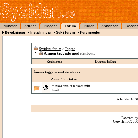
Nyheter
Artiklar
Bloggar
Forum
Bilder
Annonser
Recens
Bevakningar
Inställningar
Sök i forum
Forumregler
Sysidans forum
>
Taggar
Ämnen taggade med
stickdocka
Registrera
Dagens inlägg
Ämnen taggade med
stickdocka
Ämne / Startat av
minska antalet maskor mitt i
krtek
Alla tider är
Powered by
Copyright ©2000 -