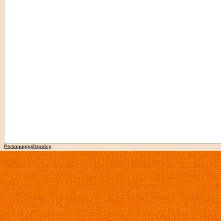
Personuppgiftspolicy