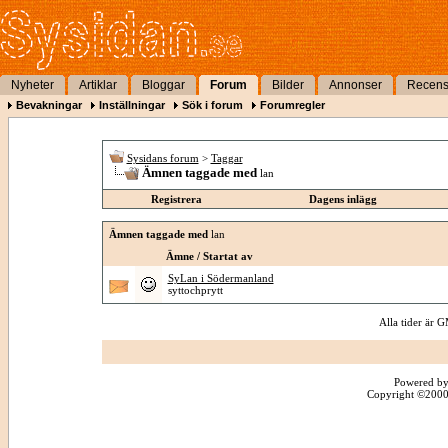
Nyheter
Artiklar
Bloggar
Forum
Bilder
Annonser
Recens
Bevakningar
Inställningar
Sök i forum
Forumregler
Sysidans forum
>
Taggar
Ämnen taggade med
lan
Registrera
Dagens inlägg
Ämnen taggade med
lan
Ämne / Startat av
SyLan i Södermanland
syttochprytt
Alla tider är
Powered by
Copyright ©2000 -