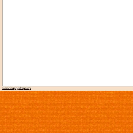
Personuppgiftspolicy