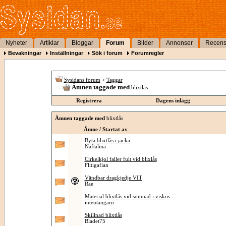
Nyheter
Artiklar
Bloggar
Forum
Bilder
Annonser
Recens
Bevakningar
Inställningar
Sök i forum
Forumregler
Sysidans forum
>
Taggar
Ämnen taggade med
blixtlås
Registrera
Dagens inlägg
Ämnen taggade med
blixtlås
Ämne / Startat av
Byta blixtlås i jacka
Naftalina
Cirkelkjol faller fult vid blixlås
Flitigafian
Vändbar dragkjedje VIT
Rae
Material blixtlås vid sömnad i viskos
inteutangarn
Skillnad blixtlås
Bladet75