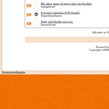
Blir aldrig jämnt på bägge sidor om blixtlåset
Samigabriell
Kjol med resårmidja OCH blixtlås?
Idapaulinajohanna
Hjälp, dolt blixtlås som syns.
HannasSyster
Alla tider är
Powered by
Copyright ©2000 -
Personuppgiftspolicy