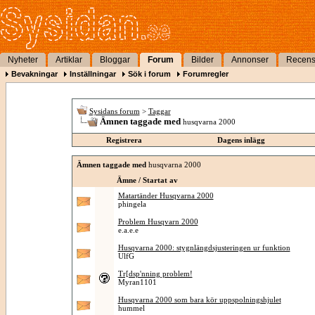
Nyheter
Artiklar
Bloggar
Forum
Bilder
Annonser
Recens
Bevakningar
Inställningar
Sök i forum
Forumregler
Sysidans forum
>
Taggar
Ämnen taggade med
husqvarna 2000
Registrera
Dagens inlägg
Ämnen taggade med
husqvarna 2000
Ämne / Startat av
Matartänder Husqvarna 2000
phingela
Problem Husqvarn 2000
e.a.e.e
Husqvarna 2000: stygnlängdsjusteringen ur funktion
UlfG
Tr[dsp'nning problem!
Myran1101
Husqvarna 2000 som bara kör uppspolningshjulet
hummel