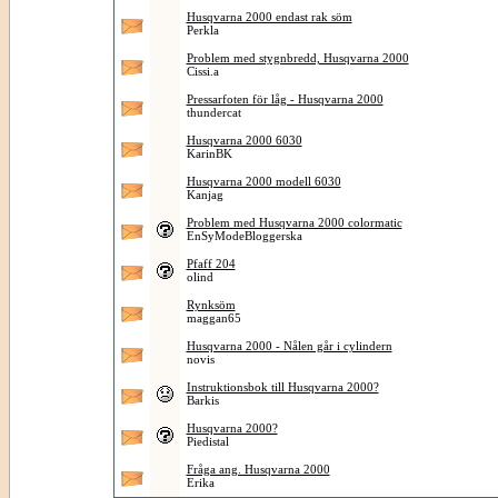
Husqvarna 2000 endast rak söm
Perkla
Problem med stygnbredd, Husqvarna 2000
Cissi.a
Pressarfoten för låg - Husqvarna 2000
thundercat
Husqvarna 2000 6030
KarinBK
Husqvarna 2000 modell 6030
Kanjag
Problem med Husqvarna 2000 colormatic
EnSyModeBloggerska
Pfaff 204
olind
Rynksöm
maggan65
Husqvarna 2000 - Nålen går i cylindern
novis
Instruktionsbok till Husqvarna 2000?
Barkis
Husqvarna 2000?
Piedistal
Fråga ang. Husqvarna 2000
Erika