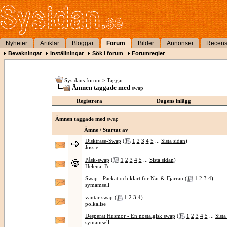
Nyheter
Artiklar
Bloggar
Forum
Bilder
Annonser
Recens
Bevakningar
Inställningar
Sök i forum
Forumregler
Sysidans forum
>
Taggar
Ämnen taggade med
swap
Registrera
Dagens inlägg
Ämnen taggade med
swap
Ämne / Startat av
Disktrase-Swap
(
1
2
3
4
5
...
Sista sidan
)
Jossie
Påsk-swap
(
1
2
3
4
5
...
Sista sidan
)
Helena_B
Swap - Packat och klart för När & Fjärran
(
1
2
3
4
)
symamsell
vantar swap
(
1
2
3
4
)
polkalise
Desperat Husmor - En nostalgisk swap
(
1
2
3
4
5
...
Sista
symamsell