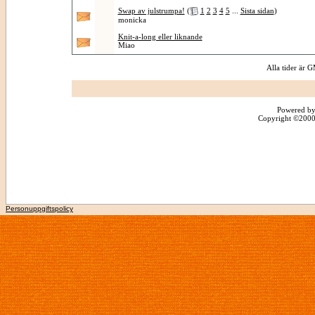
Swap av julstrumpa!
(
1
2
3
4
5
...
Sista sidan
)
monicka
Knit-a-long eller liknande
Miao
Alla tider är
Powered by
Copyright ©2000 -
Personuppgiftspolicy