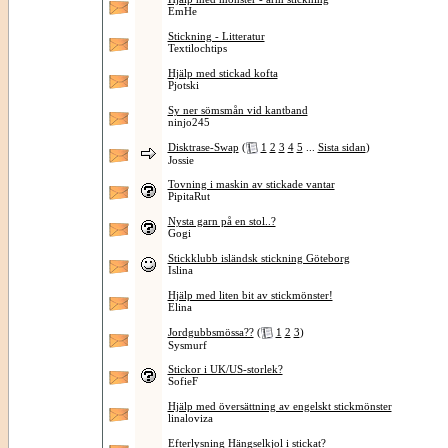
EmHe
Stickning - Litteratur
Textilochtips
Hjälp med stickad kofta
Pjotski
Sy ner sömsmån vid kantband
ninjo245
Disktrase-Swap
(
1
2
3
4
5
...
Sista sidan
)
Jossie
Tovning i maskin av stickade vantar
PipitaRut
Nysta garn på en stol..?
Gogi
Stickklubb isländsk stickning Göteborg
Islina
Hjälp med liten bit av stickmönster!
Elina
Jordgubbsmössa??
(
1
2
3
)
Sysmurf
Stickor i UK/US-storlek?
SofieF
Hjälp med översättning av engelskt stickmönster
linaloviza
Efterlysning Hängselkjol i stickat?