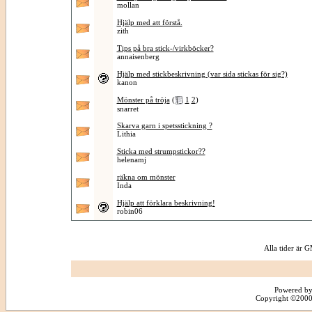
mollan
Hjälp med att förstå.
zith
Tips på bra stick-/virkböcker?
annaisenberg
Hjälp med stickbeskrivning (var sida stickas för sig?)
kanon
Mönster på tröja
(
1
2
)
snarret
Skarva garn i spetsstickning ?
Lithia
Sticka med strumpstickor??
helenamj
räkna om mönster
Inda
Hjälp att förklara beskrivning!
robin06
Alla tider är
Powered by
Copyright ©2000 -