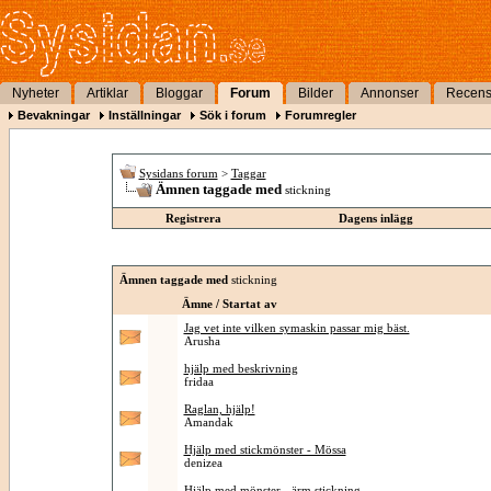
Nyheter
Artiklar
Bloggar
Forum
Bilder
Annonser
Recens
Bevakningar
Inställningar
Sök i forum
Forumregler
Sysidans forum
>
Taggar
Ämnen taggade med
stickning
Registrera
Dagens inlägg
Ämnen taggade med
stickning
Ämne / Startat av
Jag vet inte vilken symaskin passar mig bäst.
Arusha
hjälp med beskrivning
fridaa
Raglan, hjälp!
Amandak
Hjälp med stickmönster - Mössa
denizea
Hjälp med mönster - ärm stickning