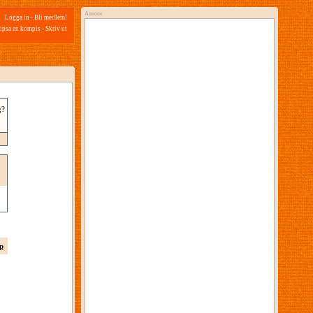
Annons
Logga in
-
Bli medlem!
ipsa en kompis
-
Skriv ut
g?
p