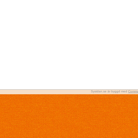
Sysidan.se är byggd med
Commu