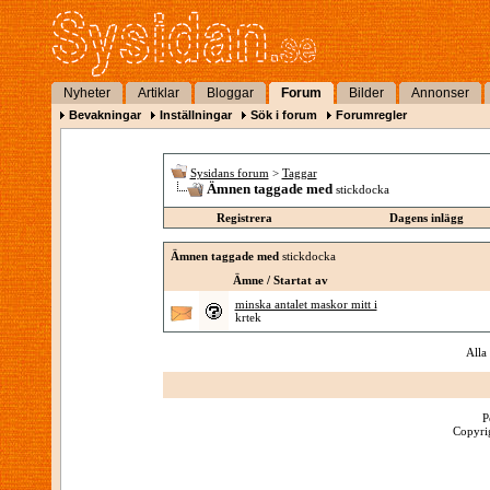
Nyheter
Artiklar
Bloggar
Forum
Bilder
Annonser
Bevakningar
Inställningar
Sök i forum
Forumregler
Sysidans forum
>
Taggar
Ämnen taggade med
stickdocka
Registrera
Dagens inlägg
Ämnen taggade med
stickdocka
Ämne / Startat av
minska antalet maskor mitt i
krtek
Alla
P
Copyrig