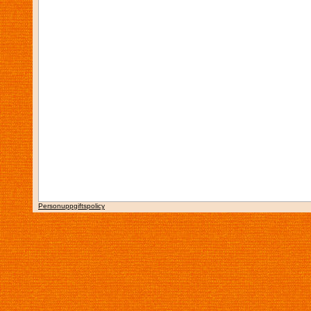
Personuppgiftspolicy