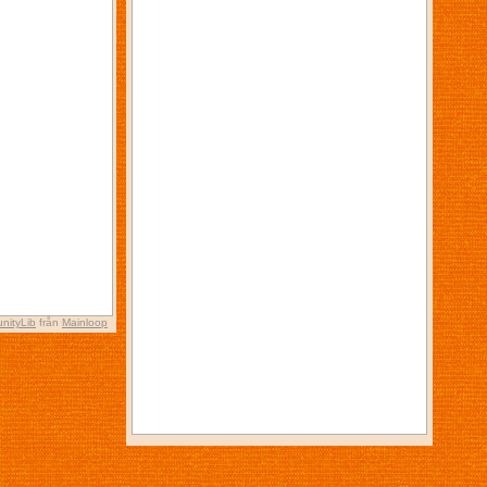
nityLib
från
Mainloop