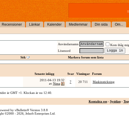
T
Recensioner
Länkar
Kalender
Medlemmar
Din sida
Om...
Användarnamn
Kom ihåg mi
Lösenord
Sök
Markera forum som lästa
Senaste inlägg
Svar
Visningar
Forum
2011-04-13
19:32
7
20 711
Maskinstickning
av
Nima
 tider är GMT +1. Klockan är nu
12:40
.
Kontakta oss
-
Sysidan
-
Top
owered by vBulletin® Version 3.8.8
ht ©2000 - 2026, Jelsoft Enterprises Ltd.