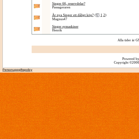
Singer 66, reservdelar?
Passageraren
Är nya Singer ett dåligt köp?
(
1
2
)
Magnus47
Singer symaskiner
Henrik
Alla tider är
Powered by
Copyright ©2000 -
Personuppgiftspolicy