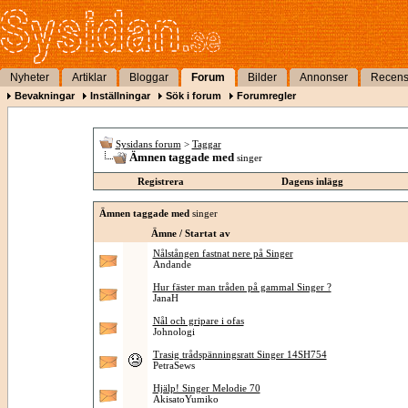
Nyheter
Artiklar
Bloggar
Forum
Bilder
Annonser
Recens
Bevakningar
Inställningar
Sök i forum
Forumregler
Sysidans forum
>
Taggar
Ämnen taggade med
singer
Registrera
Dagens inlägg
Ämnen taggade med
singer
Ämne / Startat av
Nålstången fastnat nere på Singer
Andande
Hur fäster man tråden på gammal Singer ?
JanaH
Nål och gripare i ofas
Johnologi
Trasig trådspänningsratt Singer 14SH754
PetraSews
Hjälp! Singer Melodie 70
AkisatoYumiko