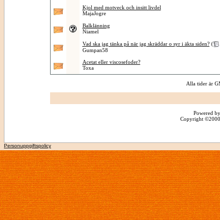
Kjol med motveck och insitt livdel
MajaJogre
Balklänning
Niamel
Vad ska jag tänka på när jag skräddar o syr i äkta siden?
(
Gumpan58
Acetat eller viscosefoder?
Toxa
Alla tider är
Powered by
Copyright ©2000 -
Personuppgiftspolicy