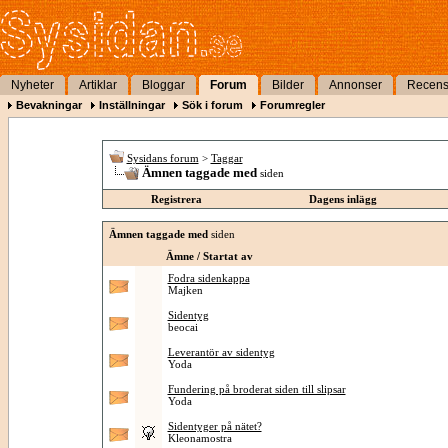
Nyheter
Artiklar
Bloggar
Forum
Bilder
Annonser
Recens
Bevakningar
Inställningar
Sök i forum
Forumregler
Sysidans forum
>
Taggar
Ämnen taggade med
siden
Registrera
Dagens inlägg
Ämnen taggade med
siden
Ämne / Startat av
Fodra sidenkappa
Majken
Sidentyg
beocai
Leverantör av sidentyg
Yoda
Fundering på broderat siden till slipsar
Yoda
Sidentyger på nätet?
Kleonamostra