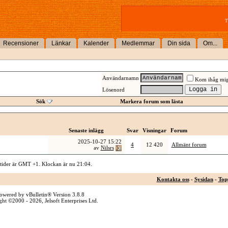
T
Recensioner
Länkar
Kalender
Medlemmar
Din sida
Om...
Användarnamn
Kom ihåg mi
Lösenord
Sök
Markera forum som lästa
Senaste inlägg
Svar
Visningar
Forum
2025-10-27
15:22
4
12 420
Allmänt forum
av
Nilsrs
 tider är GMT +1. Klockan är nu
21:04
.
Kontakta oss
-
Sysidan
-
Top
owered by vBulletin® Version 3.8.8
ht ©2000 - 2026, Jelsoft Enterprises Ltd.