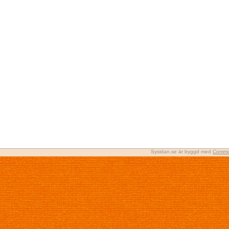
Sysidan.se är byggd med
Commu