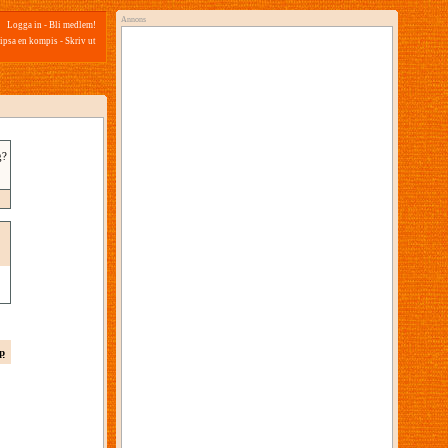
Annons
Logga in
-
Bli medlem!
ipsa en kompis
-
Skriv ut
g?
p