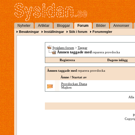
Nyheter
Artiklar
Bloggar
Forum
Bilder
Annonser
Bevakningar
Inställningar
Sök i forum
Forumregler
Sysidans forum
>
Taggar
Ämnen taggade med
reparera provdocka
Registrera
Dagens inlägg
Ämnen taggade med
reparera provdocka
Ämne / Startat av
Provdockan Diana
Majken
Alla
P
Copyrig