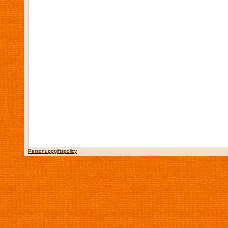
Personuppgiftspolicy