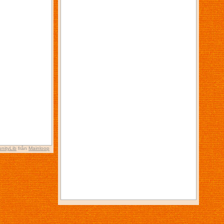
nityLib
från
Mainloop