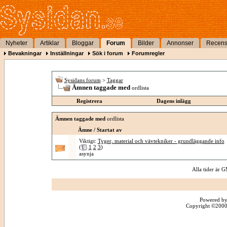
Nyheter
Artiklar
Bloggar
Forum
Bilder
Annonser
Recens
Bevakningar
Inställningar
Sök i forum
Forumregler
Sysidans forum
>
Taggar
Ämnen taggade med
ordlista
Registrera
Dagens inlägg
Ämnen taggade med
ordlista
Ämne / Startat av
Viktigt:
Tyger, material och vävtekniker - grundläggande info
(
1
2
3
)
asynja
Alla tider är
Powered by
Copyright ©2000 -