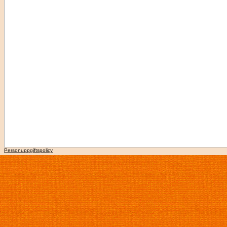
Personuppgiftspolicy