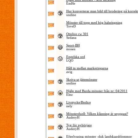
EmHe
Hur konverterar man bild till brodering på korrekt
undine
Mönster till topp med hög halsringning
ToveD
Ottobre cw 301
Sedana
Sport-BH
mosen
Engelska ord
LQO
Håll in mellan markeringarna
avig
Skriva ut jättemönster
undine
Hjälp med Burda mönster från nr: 04/2011
Elnz
Livstycke/Bodice
nely
Mönsterduell: Vilken klänning är snyggast?
AuderyH
Tyg för nybörjare
AuderyH
Efterlysning mönster -duk landskapsblommor