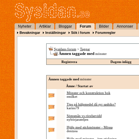
Nyheter
Artiklar
Bloggar
Forum
Bilder
Annonser
Bevakningar
Inställningar
Sök i forum
Forumregler
Sysidans forum
>
Taggar
Ämnen taggade med
mönster
Registrera
Dagens inlägg
Ämnen taggade med
mönster
Ämne / Startat av
Mönster och konstruktion bok
emilket
Tips på hälpmedel då syr sashiko?
karins79
Sömsmån vs rörelsevidd
nybörjarateljen
Hjälp med stickmönster - Mössa
denizea
Hjälp med mönster - ärm stickning