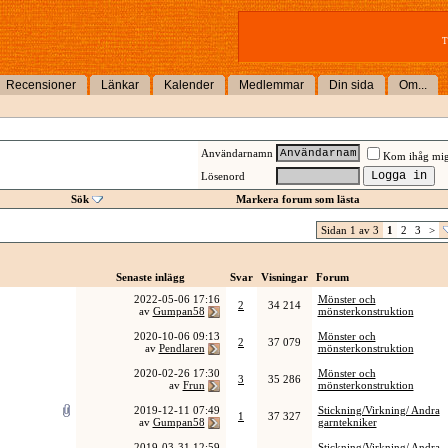
T
Recensioner
Länkar
Kalender
Medlemmar
Din sida
Om...
Användarnamn
Kom ihåg mi
Lösenord
Sök
Markera forum som lästa
Sidan 1 av 3
1
2
3
>
Senaste inlägg
Svar
Visningar
Forum
2022-05-06
17:16
Mönster och
2
34 214
av
Gumpan58
mönsterkonstruktion
2020-10-06
09:13
Mönster och
2
37 079
av
Pendlaren
mönsterkonstruktion
2020-02-26
17:30
Mönster och
3
35 286
av
Frun
mönsterkonstruktion
2019-12-11
07:49
Stickning/Virkning/ Andra
1
37 327
av
Gumpan58
garntekniker
2019-03-31
12:59
Stickning/Virkning/ Andra