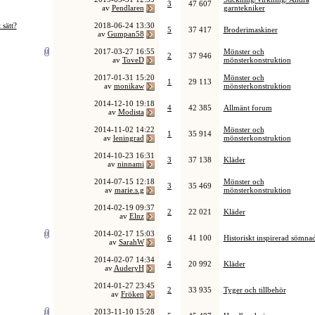
3
47 607
av
Pendlaren
garntekniker
 sätt?
2018-06-24
13:30
5
37 417
Broderimaskiner
av
Gumpan58
2017-03-27
16:55
Mönster och
2
37 946
av
ToveD
mönsterkonstruktion
2017-01-31
15:20
Mönster och
1
29 113
av
monikaw
mönsterkonstruktion
2014-12-10
19:18
4
42 385
Allmänt forum
av
Modista
2014-11-02
14:22
Mönster och
1
35 914
av
leningrad
mönsterkonstruktion
2014-10-23
16:31
3
37 138
Kläder
av
ninnami
2014-07-15
12:18
Mönster och
3
35 469
av
marie.s.g
mönsterkonstruktion
2014-02-19
09:37
2
22 021
Kläder
av
Elnz
2014-02-17
15:03
6
41 100
Historiskt inspirerad sömna
av
SarahW
2014-02-07
14:34
4
20 992
Kläder
av
AuderyH
2014-01-27
23:45
2
33 935
Tyger och tillbehör
av
Fröken
2013-11-10
15:28