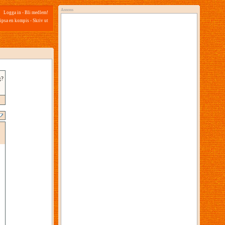
Annons
Logga in
-
Bli medlem!
ipsa en kompis
-
Skriv ut
g?