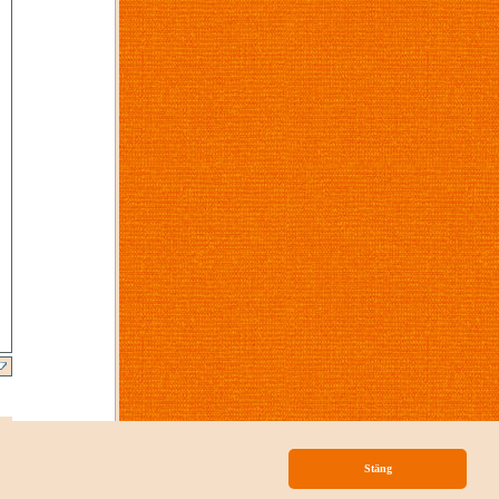
p
Stäng