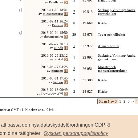
5
45 407
Handbroderi
av
Pendlaren
2013-11-09
18:41
Stickning/Virkning/ Andra
7
40 513
av
minsonsmorsa
garntekniker
2013-09-11
16:24
0
19 660
Kläder
av
Pensum
2013-09-04
15:50
29
85 678
Tyger och tillbehör
av
dreamcatcher
2013-07-22
20:13
1
22 972
Allmänt forum
av
ulindh
2013-05-25
23:12
Stickning/Virkning/ Andra
1
22 892
av
suskal
garntekniker
2013-03-27
03:25
Mönster och
2
26 051
av
ninnami
mönsterkonstruktion
2013-03-01
17:45
3
37 309
Kläder
av
kanvas
2013-02-18
09:49
2
24 627
Kläder
av
flowerpower70
Sidan 1 av 3
1
2
3
>
 tider är GMT +1. Klockan är nu
04:41
.
Kontakta oss
-
Sysidan
-
Top
för att passa den nya dataskyddsförordningen GDPR!
owered by vBulletin® Version 3.8.8
ht ©2000 - 2026, Jelsoft Enterprises Ltd.
om dina rättigheter:
Sysidan personuppgiftspolicy