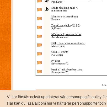
Pendlaren
Snälla nån hjälp mig! =)
minsonsmorsa
Mönster och instruktion
Pensum
Tyg till regnjacka
(
1
2
)
SyEmma
Mönster till prematurdocka
Arvidsmamma
Hjälp. Letar efter väskmönster.
MamsTrams
Ottobre 4/2004
Fia-Lottan
sy jacka
flowerpower70
baseball jacka/bomber jacka
flowerpower70
Alla
Vi har förstås också uppdaterat vår personuppgiftspolicy 
P
Copyrig
Här kan du läsa allt om hur vi hanterar personuppgifter och 