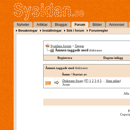
Nyheter
Artiklar
Bloggar
Forum
Bilder
Annonser
Bevakningar
Inställningar
Sök i forum
Forumregler
Sysidans forum
>
Taggar
Ämnen taggade med
disktrasor
Registrera
Dagens inlägg
Ämnen taggade med
disktrasor
Ämne / Startat av
Disktrase-Swap
(
1
2
3
4
5
...
Sista sidan
)
Jossie
Alla
P
Copyrig