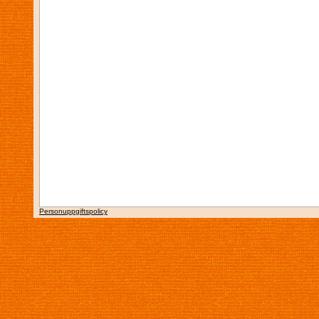
Personuppgiftspolicy