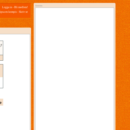
Annons
Logga in
-
Bli medlem!
ipsa en kompis
-
Skriv ut
g?
p