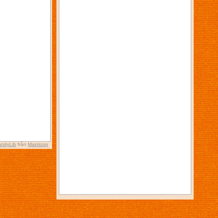
nityLib
från
Mainloop