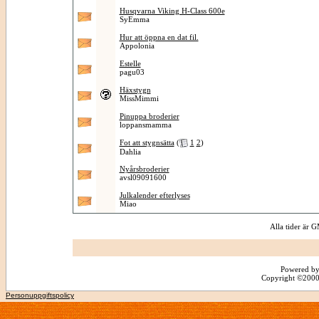
Husqvarna Viking H-Class 600e
SyEmma
Hur att öppna en dat fil.
Appolonia
Estelle
pagu03
Häxstygn
MissMimmi
Pinuppa broderier
loppansmamma
Fot att stygnsätta
(
1
2
)
Dahlia
Nyårsbroderier
avsl09091600
Julkalender efterlyses
Miao
Alla tider är
Powered by
Copyright ©2000 -
Personuppgiftspolicy