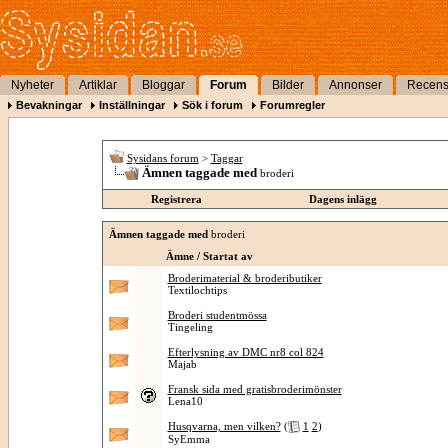
Nyheter
Artiklar
Bloggar
Forum
Bilder
Annonser
Recens
Bevakningar
Inställningar
Sök i forum
Forumregler
Sysidans forum
>
Taggar
Ämnen taggade med
broderi
Registrera
Dagens inlägg
Ämnen taggade med
broderi
Ämne / Startat av
Broderimaterial & brodeributiker
Textilochtips
Broderi studentmössa
Tingeling
Efterlysning av DMC nr8 col 824
Majab
Fransk sida med gratisbroderimönster
Lena10
Husqvarna, men vilken?
(
1
2
)
SyEmma