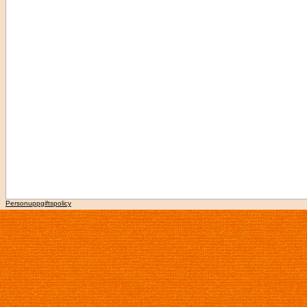
Personuppgiftspolicy