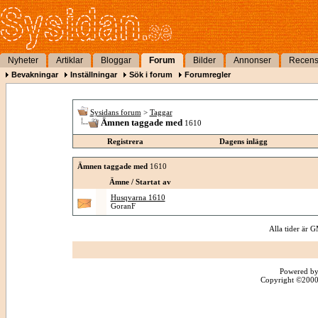
Nyheter
Artiklar
Bloggar
Forum
Bilder
Annonser
Recens
Bevakningar
Inställningar
Sök i forum
Forumregler
Sysidans forum
>
Taggar
Ämnen taggade med
1610
Registrera
Dagens inlägg
Ämnen taggade med
1610
Ämne / Startat av
Husqvarna 1610
GoranF
Alla tider är
Powered by
Copyright ©2000 -