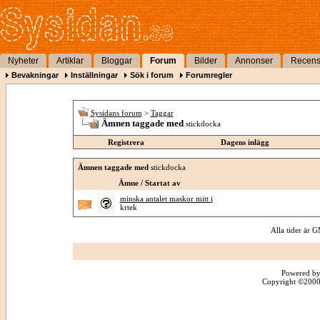
Nyheter
Artiklar
Bloggar
Forum
Bilder
Annonser
Recens
Bevakningar
Inställningar
Sök i forum
Forumregler
Sysidans forum
>
Taggar
Ämnen taggade med
stickdocka
Registrera
Dagens inlägg
Ämnen taggade med
stickdocka
Ämne / Startat av
minska antalet maskor mitt i
krtek
Alla tider är
Powered by
Copyright ©2000 -