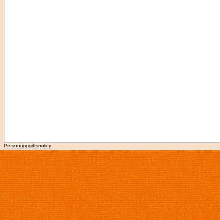
Personuppgiftspolicy