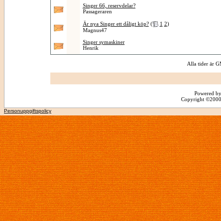
Singer 66, reservdelar?
Passageraren
Är nya Singer ett dåligt köp?
(
1
2
)
Magnus47
Singer symaskiner
Henrik
Alla tider är
Powered by
Copyright ©2000 -
Personuppgiftspolicy