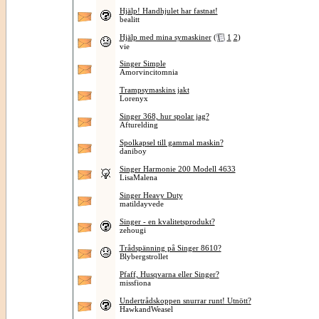
Hjälp! Handhjulet har fastnat!
bealitt
Hjälp med mina symaskiner
(
1
2
)
vie
Singer Simple
Amorvincitomnia
Trampsymaskins jakt
Lorenyx
Singer 368, hur spolar jag?
Afturelding
Spolkapsel till gammal maskin?
daniboy
Singer Harmonie 200 Modell 4633
LisaMalena
Singer Heavy Duty
matildayvede
Singer - en kvalitetsprodukt?
zehougi
Trådspänning på Singer 8610?
Blybergstrollet
Pfaff, Husqvarna eller Singer?
missfiona
Undertrådskoppen snurrar runt! Utnött?
HawkandWeasel