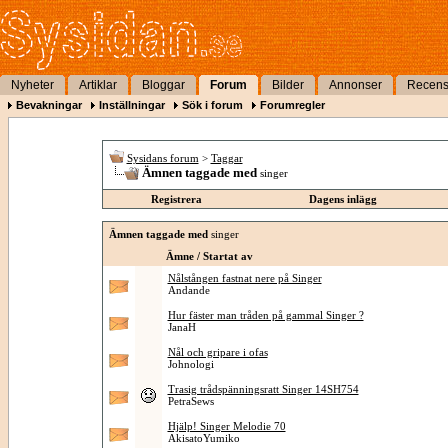
Nyheter
Artiklar
Bloggar
Forum
Bilder
Annonser
Recens
Bevakningar
Inställningar
Sök i forum
Forumregler
Sysidans forum
>
Taggar
Ämnen taggade med
singer
Registrera
Dagens inlägg
Ämnen taggade med
singer
Ämne / Startat av
Nålstången fastnat nere på Singer
Andande
Hur fäster man tråden på gammal Singer ?
JanaH
Nål och gripare i ofas
Johnologi
Trasig trådspänningsratt Singer 14SH754
PetraSews
Hjälp! Singer Melodie 70
AkisatoYumiko