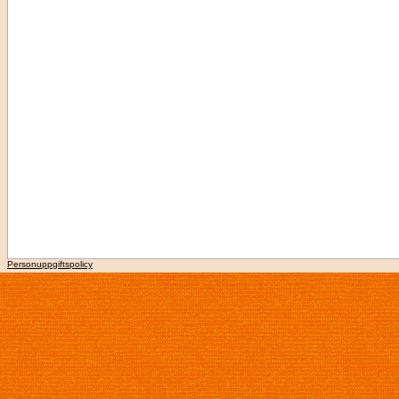
Personuppgiftspolicy