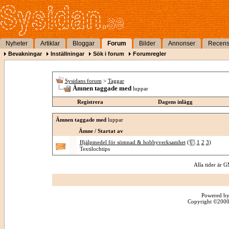
Nyheter
Artiklar
Bloggar
Forum
Bilder
Annonser
Recens
Bevakningar
Inställningar
Sök i forum
Forumregler
Sysidans forum
>
Taggar
Ämnen taggade med
luppar
Registrera
Dagens inlägg
Ämnen taggade med
luppar
Ämne / Startat av
Hjälpmedel för sömnad & hobbyverksamhet
(
1
2
3
)
Textilochtips
Alla tider är
Powered by
Copyright ©2000 -