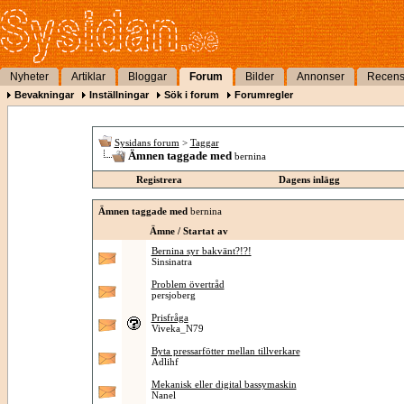
Nyheter
Artiklar
Bloggar
Forum
Bilder
Annonser
Recens
Bevakningar
Inställningar
Sök i forum
Forumregler
Sysidans forum
>
Taggar
Ämnen taggade med
bernina
Registrera
Dagens inlägg
Ämnen taggade med
bernina
Ämne / Startat av
Bernina syr bakvänt?!?!
Sinsinatra
Problem övertråd
persjoberg
Prisfråga
Viveka_N79
Byta pressarfötter mellan tillverkare
Adlihf
Mekanisk eller digital bassymaskin
Nanel