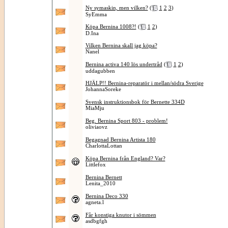
Ny symaskin, men vilken?
(
1
2
3
)
SyEmma
Köpa Bernina 1008?!
(
1
2
)
D.Ina
Vilken Bernina skall jag köpa?
Nanel
Bernina activa 140 lös undertråd
(
1
2
)
uddagubben
HJÄLP!! Bernina-reparatör i mellan/södra Sverige
JohannaSoreke
Svensk instruktionsbok för Bernette 334D
MiaMju
Beg. Bernina Sport 803 - problem!
oliviaovz
Begagnad Bernina Artista 180
CharlottaLottan
Köpa Bernina från England? Var?
Littlefox
Bernina Bernett
Lenita_2010
Bernina Deco 330
agneta.l
Får konstiga knutor i sömmen
asdbgfgh