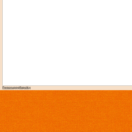
Personuppgiftspolicy