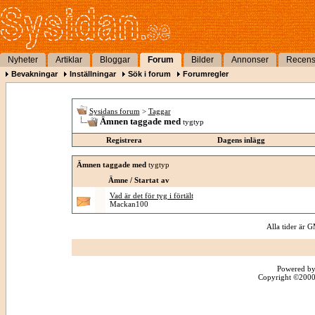
Nyheter
Artiklar
Bloggar
Forum
Bilder
Annonser
Recens
Bevakningar
Inställningar
Sök i forum
Forumregler
Sysidans forum
>
Taggar
Ämnen taggade med
tygtyp
Registrera
Dagens inlägg
Ämnen taggade med
tygtyp
Ämne / Startat av
Vad är det för tyg i förtält
Mackan100
Alla tider är
Powered by
Copyright ©2000 -