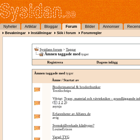
Nyheter
Artiklar
Bloggar
Forum
Bilder
Annonser
Recens
Bevakningar
Inställningar
Sök i forum
Forumregler
Sysidans forum
>
Taggar
Ämnen taggade med
tyger
Registrera
Dagens inlägg
Ämnen taggade med
tyger
Ämne / Startat av
Broderimaterial & brodeributiker
Textilochtips
Viktigt:
Tyger, material och vävtekniker - grundläggande in
(
1
2
3
)
asynja
Erfarenheter av Alfatex.de
avig
Svensktillverkade klädtyger?
LouiseErixon
Varsel TYG