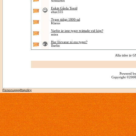
Schnuffel
Enkät Gårda Textil
eltax555
Tyger tidigt 1800-tal
Klarus
Varför är inte tyger tvättade vid köp?
minx
Hur förvarar ni era tyger?
Ilsefin
Alla tider är
Powered by
Copyright ©2000 -
Personuppgiftspolicy