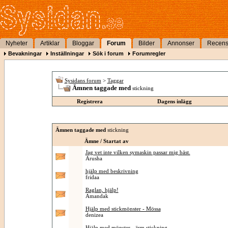
Nyheter
Artiklar
Bloggar
Forum
Bilder
Annonser
Recens
Bevakningar
Inställningar
Sök i forum
Forumregler
Sysidans forum
>
Taggar
Ämnen taggade med
stickning
Registrera
Dagens inlägg
Ämnen taggade med
stickning
Ämne / Startat av
Jag vet inte vilken symaskin passar mig bäst.
Arusha
hjälp med beskrivning
fridaa
Raglan, hjälp!
Amandak
Hjälp med stickmönster - Mössa
denizea
Hjälp med mönster - ärm stickning