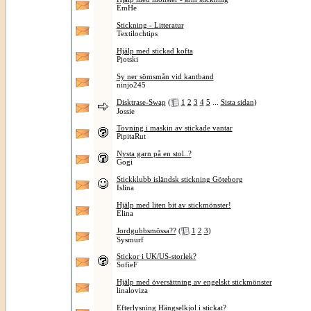
EmHe
Stickning - Litteratur
Textilochtips
Hjälp med stickad kofta
Pjotski
Sy ner sömsmån vid kantband
ninjo245
Disktrase-Swap
(
1
2
3
4
5
...
Sista sidan
)
Jossie
Tovning i maskin av stickade vantar
PipitaRut
Nysta garn på en stol..?
Gogi
Stickklubb isländsk stickning Göteborg
Islina
Hjälp med liten bit av stickmönster!
Elina
Jordgubbsmössa??
(
1
2
3
)
Sysmurf
Stickor i UK/US-storlek?
SofieF
Hjälp med översättning av engelskt stickmönster
linaloviza
Efterlysning Hängselkjol i stickat?