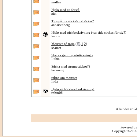
mollan
Hjälp med att förstå.
zith
Tips på bra stick-/virkböcker?
annaisenberg
Hjälp med stickbeskrivning (var sida stickas för sig?)
kanon
Mönster på tröja
(
1
2
)
snarret
Skarva garn i spetsstickning ?
Lithia
Sticka med strumpstickor??
helenamj
räkna om mönster
Inda
Hjälp att förklara beskrivning!
robin06
Alla tider är
Powered by
Copyright ©2000 -